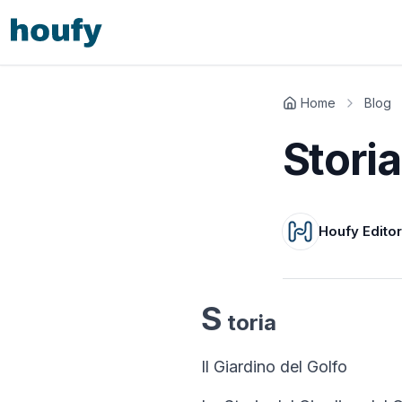
Home
Blog
Storia
Houfy Edito
S
toria
Il Giardino del Golfo