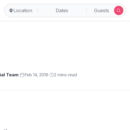
Location
Dates
Guests
rial Team
·
Feb 14, 2019
·
2
min
s
read