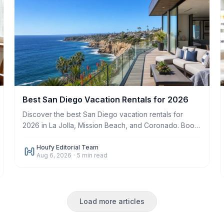
Best San Diego Vacation Rentals for 2026
Discover the best San Diego vacation rentals for
2026 in La Jolla, Mission Beach, and Coronado. Book
direct on Houfy with zero service fees.
Houfy Editorial Team
Aug 6, 2026
·
5
min read
Load more articles