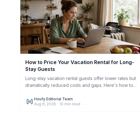
How to Price Your Vacation Rental for Long-
Stay Guests
Long-stay vacation rental guests offer lower rates but
dramatically reduced costs and gaps. Here's how to
price monthly and weekly stays correctly in 2026.
Houfy Editorial Team
Aug 6, 2026
·
10
min read