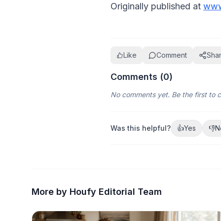
Originally published at 
www
Like
Comment
Sha
Comments (
0
)
No comments yet. Be the first to
Was this helpful?
👍
Yes
👎
N
More by Houfy Editorial Team