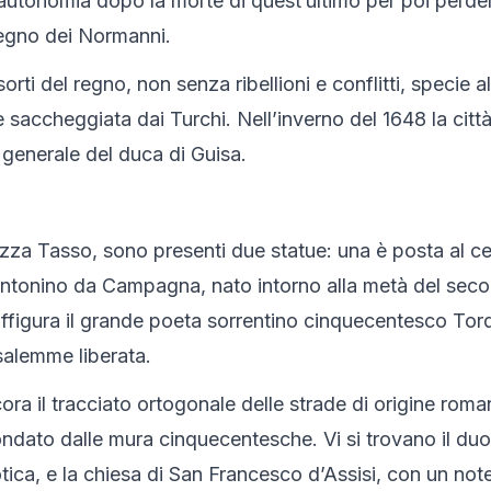
 autonomia dopo la morte di quest’ultimo per poi perder
regno dei Normanni.
orti del regno, non senza ribellioni e conflitti, specie al
e saccheggiata dai Turchi. Nell’inverno del 1648 la cit
, generale del duca di Guisa.
zza Tasso, sono presenti due statue: una è posta al cent
Antonino da Campagna, nato intorno alla metà del secolo 
affigura il grande poeta sorrentino cinquecentesco Tor
alemme liberata.
cora il tracciato ortogonale delle strade di origine rom
ndato dalle mura cinquecentesche. Vi si trovano il duo
ica, e la chiesa di San Francesco d’Assisi, con un note