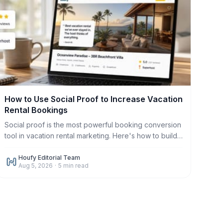
How to Use Social Proof to Increase Vacation
Rental Bookings
Social proof is the most powerful booking conversion
tool in vacation rental marketing. Here's how to build,
display, and leverage it across every channel in 2026.
Houfy Editorial Team
Aug 5, 2026
·
5
min read