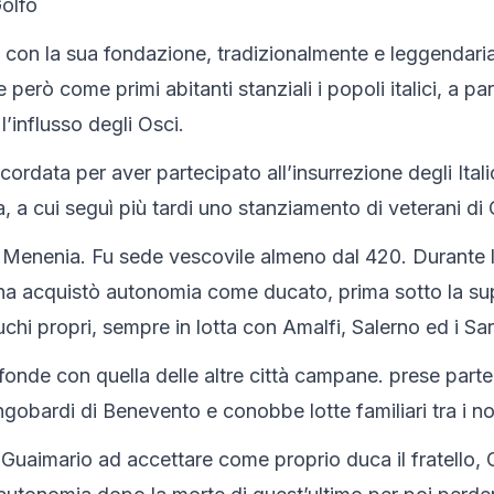
Golfo
 con la sua fondazione, tradizionalmente e leggendariam
però come primi abitanti stanziali i popoli italici, a part
l’influsso degli Osci.
cordata per aver partecipato all’insurrezione degli Italic
a, a cui seguì più tardi uno stanziamento di veterani di
ù Menenia. Fu sede vescovile almeno dal 420. Durante la
tadina acquistò autonomia come ducato, prima sotto la su
uchi propri, sempre in lotta con Amalfi, Salerno ed i Sa
fonde con quella delle altre città campane. prese parte 
bardi di Benevento e conobbe lotte familiari tra i nobi
Guaimario ad accettare come proprio duca il fratello, G