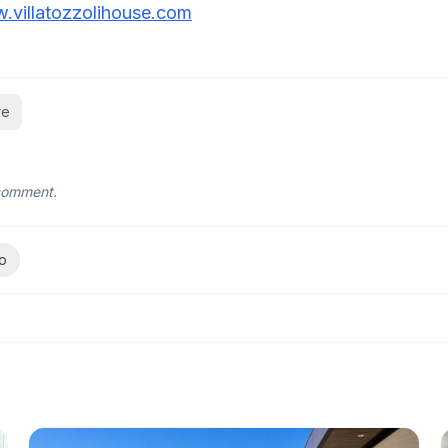
.villatozzolihouse.com
re
 comment.
o