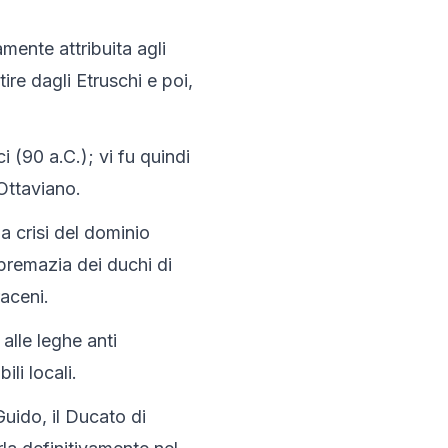
ente attribuita agli 
ire dagli Etruschi e poi, 
i (90 a.C.); vi fu quindi 
 Ottaviano.
 crisi del dominio 
premazia dei duchi di 
raceni.
alle leghe anti 
li locali.
uido, il Ducato di 