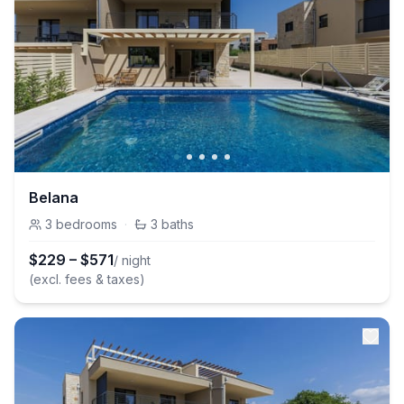
Belana
3
bedrooms
·
3
baths
$
229
–
$
571
/ night
(excl. fees & taxes)