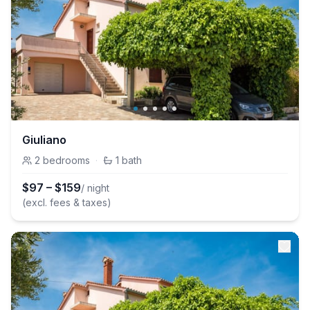
Giuliano
2
bedrooms
·
1
bath
$
97
–
$
159
/ night
(excl. fees & taxes)