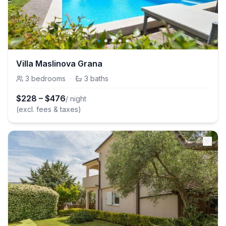
Villa Maslinova Grana
3
bedrooms
·
3
baths
$
228
–
$
476
/ night
(excl. fees & taxes)