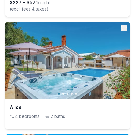
$
227
–
$
571
/ night
(excl. fees & taxes)
Alice
4
bedrooms
·
2
baths