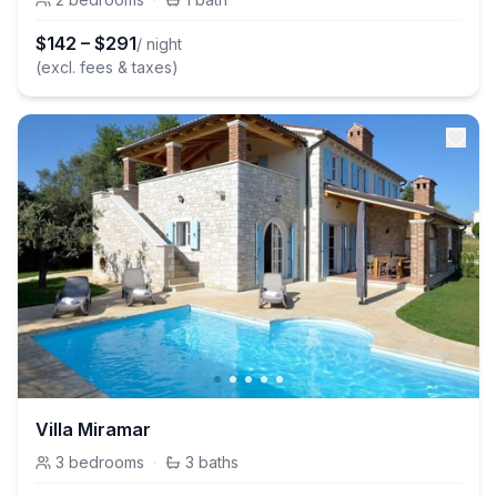
$
142
–
$
291
/ night
(excl. fees & taxes)
Villa Miramar
3
bedrooms
·
3
baths