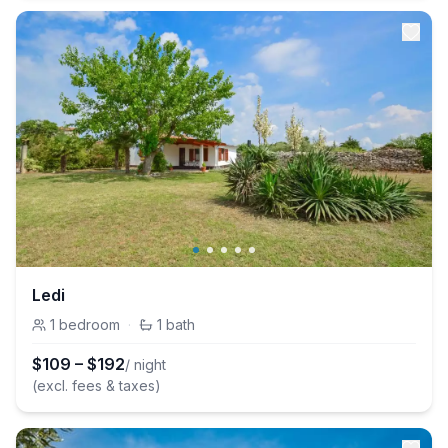
Ledi
1
bedroom
·
1
bath
$
109
–
$
192
/ night
(excl. fees & taxes)