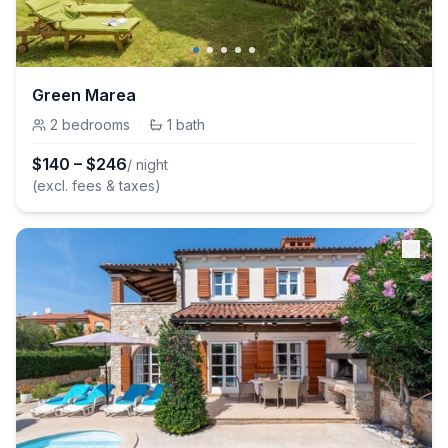
Green Marea
2
bedrooms
·
1
bath
$
140
–
$
246
/ night
(excl. fees & taxes)