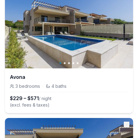
Avona
3
bedrooms
·
4
baths
$
229
–
$
571
/ night
(excl. fees & taxes)