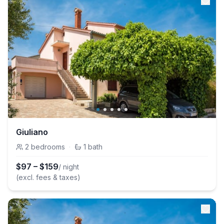
Giuliano
2
bedrooms
·
1
bath
$
97
–
$
159
/ night
(excl. fees & taxes)