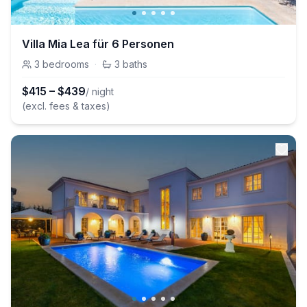
Villa Mia Lea für 6 Personen
3
bedrooms
·
3
baths
$
415
–
$
439
/ night
(excl. fees & taxes)