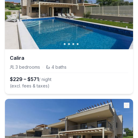
Calira
3
bedrooms
·
4
baths
$
229
–
$
571
/ night
(excl. fees & taxes)