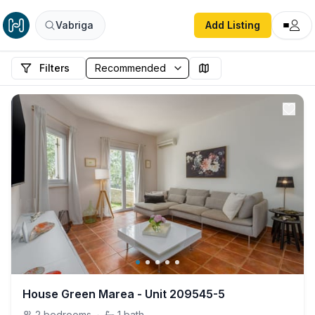
Vabriga
Add Listing
Filters
House Green Marea - Unit 209545-5
2
bedrooms
·
1
bath