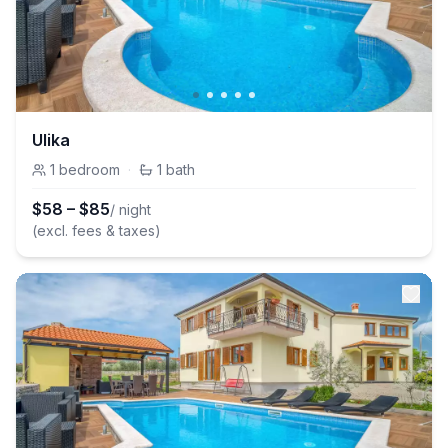
Ulika
1
bedroom
·
1
bath
$
58
–
$
85
/ night
(excl. fees & taxes)