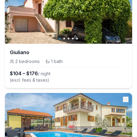
Giuliano
2
bedrooms
·
1
bath
$
104
–
$
176
/ night
(excl. fees & taxes)