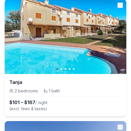
Tanja
2
bedrooms
·
1
bath
$
101
–
$
167
/ night
(excl. fees & taxes)