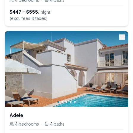
4
bedrooms
·
4
baths
$
447
–
$
555
/ night
(excl. fees & taxes)
Adele
4
bedrooms
·
4
baths