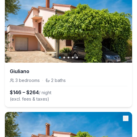
Giuliano
3
bedrooms
·
2
baths
$
146
–
$
264
/ night
(excl. fees & taxes)