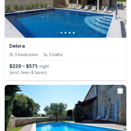
Delora
3
bedrooms
·
3
baths
$
229
–
$
571
/ night
(excl. fees & taxes)