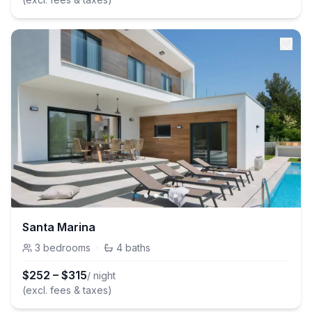
Santa Marina
3
bedrooms
·
4
baths
$
252
–
$
315
/ night
(excl. fees & taxes)