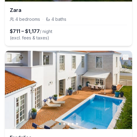
Zara
4
bedrooms
·
4
baths
$
711
–
$
1,177
/ night
(excl. fees & taxes)