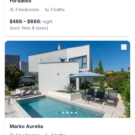
Fordaliso
3
bedrooms
·
3
baths
$
488
–
$
886
/ night
(excl. fees & taxes)
Marko Aurelia