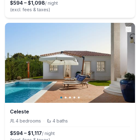
$
594
–
$
1,098
/ night
(excl. fees & taxes)
Celeste
4
bedrooms
·
4
baths
$
594
–
$
1,117
/ night
(excl. fees & taxes)