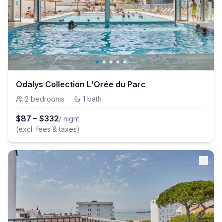
Odalys Collection L'Orée du Parc
2
bedrooms
·
1
bath
$
87
–
$
332
/ night
(excl. fees & taxes)