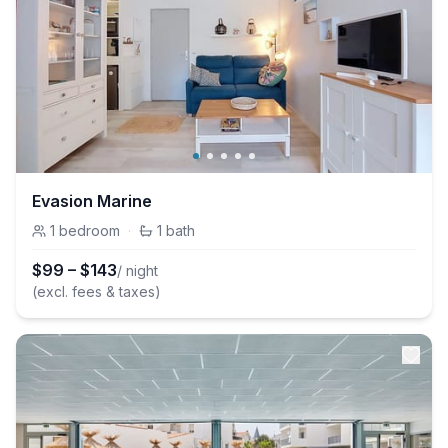
Evasion Marine
1
bedroom
·
1
bath
$
99
–
$
143
/ night
(excl. fees & taxes)