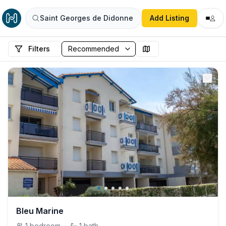
Saint Georges de Didonne
Add Listing
Filters
Bleu Marine
1
bedroom
·
1
bath