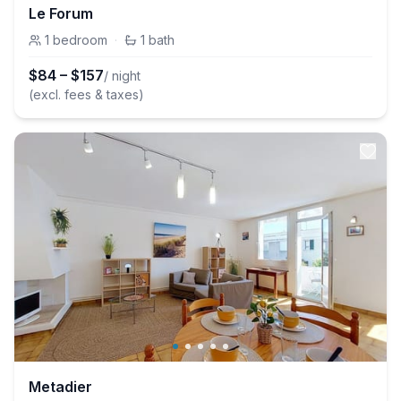
Le Forum
1
bedroom
·
1
bath
$
84
–
$
157
/ night
(excl. fees & taxes)
Metadier