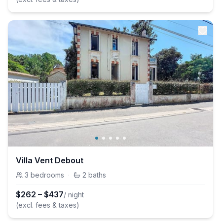
Villa Vent Debout
3
bedrooms
·
2
baths
$
262
–
$
437
/ night
(excl. fees & taxes)