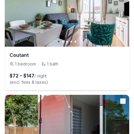
Coutant
1
bedroom
·
1
bath
$
72
–
$
147
/ night
(excl. fees & taxes)