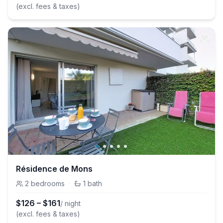
(excl. fees & taxes)
Résidence de Mons
2
bedrooms
·
1
bath
$
126
–
$
161
/ night
(excl. fees & taxes)