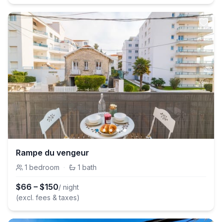
Rampe du vengeur
1
bedroom
·
1
bath
$
66
–
$
150
/ night
(excl. fees & taxes)