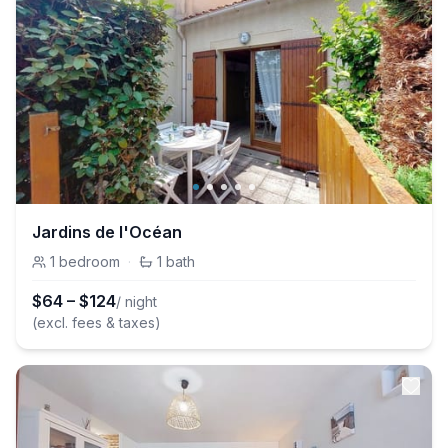
Jardins de l'Océan
1
bedroom
·
1
bath
$
64
–
$
124
/ night
(excl. fees & taxes)