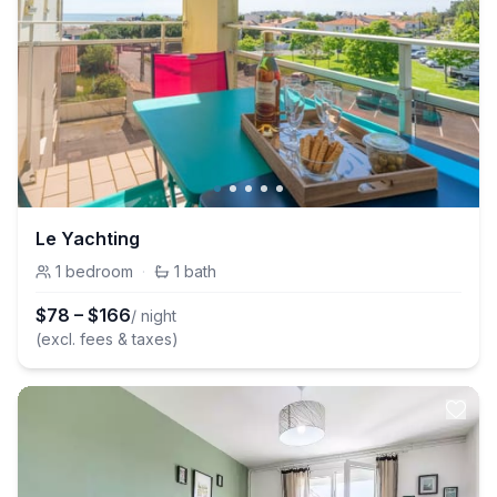
Le Yachting
1
bedroom
·
1
bath
$
78
–
$
166
/ night
(excl. fees & taxes)