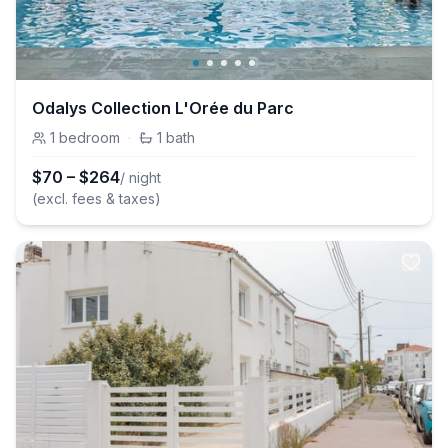
Odalys Collection L'Orée du Parc
1
bedroom
·
1
bath
$
70
–
$
264
/ night
(excl. fees & taxes)