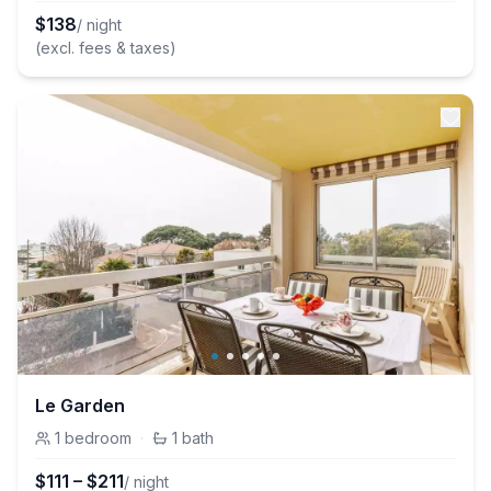
$
138
/ night
(excl. fees & taxes)
Le Garden
1
bedroom
·
1
bath
$
111
–
$
211
/ night