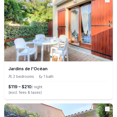
Jardins de l'Océan
2
bedrooms
·
1
bath
$
119
–
$
210
/ night
(excl. fees & taxes)