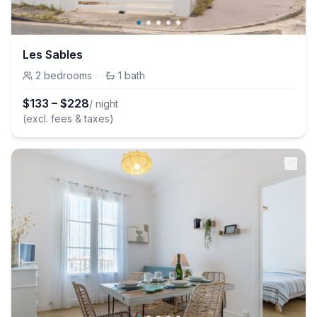
Les Sables
2
bedrooms
·
1
bath
$
133
–
$
228
/ night
(excl. fees & taxes)