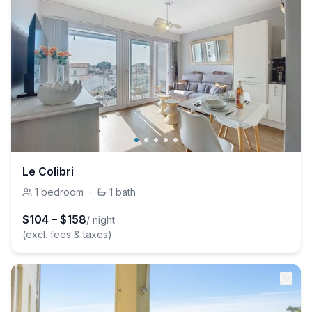
Le Colibri
1
bedroom
·
1
bath
$
104
–
$
158
/ night
(excl. fees & taxes)