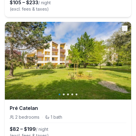
$
105
–
$
233
/ night
(excl. fees & taxes)
Pré Catelan
2
bedrooms
·
1
bath
$
82
–
$
199
/ night
(excl. fees & taxes)