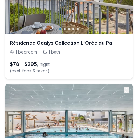
Résidence Odalys Collection L'Orée du Pa
1
bedroom
·
1
bath
$
78
–
$
295
/ night
(excl. fees & taxes)