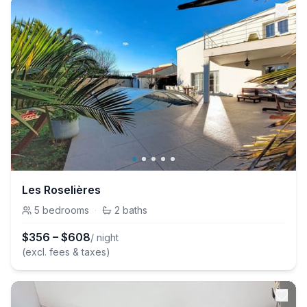
Les Roselières
5
bedrooms
·
2
baths
$
356
–
$
608
/ night
(excl. fees & taxes)