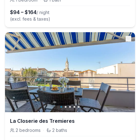
$
94
–
$
164
/ night
(excl. fees & taxes)
La Closerie des Tremieres
2
bedrooms
·
2
baths