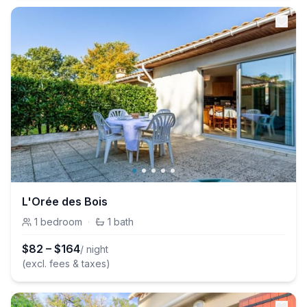
L'Orée des Bois
1
bedroom
·
1
bath
$
82
–
$
164
/ night
(excl. fees & taxes)