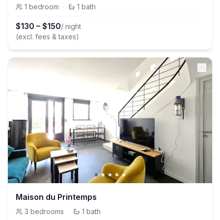
1
bedroom
·
1
bath
$
130
–
$
150
/ night
(excl. fees & taxes)
Maison du Printemps
3
bedrooms
·
1
bath