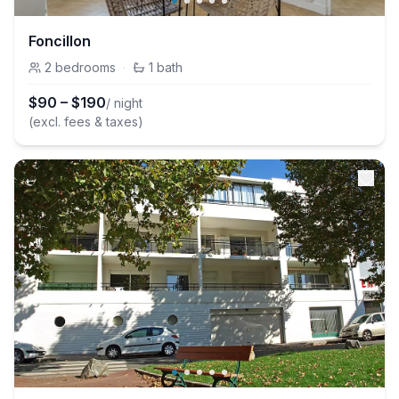
Foncillon
2
bedrooms
·
1
bath
$
90
–
$
190
/ night
(excl. fees & taxes)