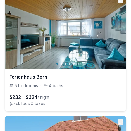
Ferienhaus Born
5
bedrooms
·
4
baths
$
232
–
$
324
/ night
(excl. fees & taxes)