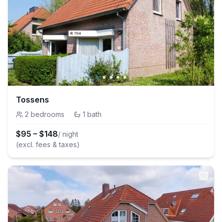
Tossens
2
bedrooms
·
1
bath
$
95
–
$
148
/ night
(excl. fees & taxes)