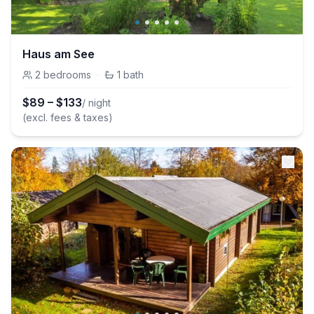
Haus am See
2
bedrooms
·
1
bath
$
89
–
$
133
/ night
(excl. fees & taxes)