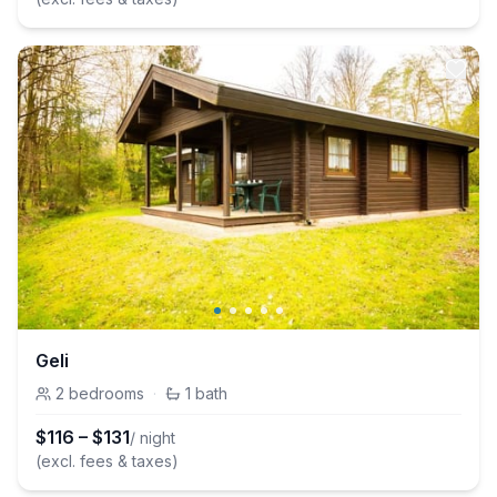
Geli
2
bedrooms
·
1
bath
$
116
–
$
131
/ night
(excl. fees & taxes)