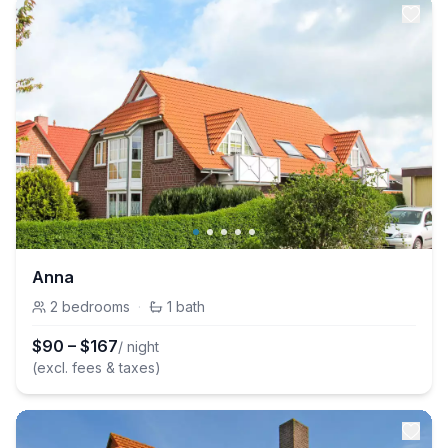
Anna
2
bedrooms
·
1
bath
$
90
–
$
167
/ night
(excl. fees & taxes)