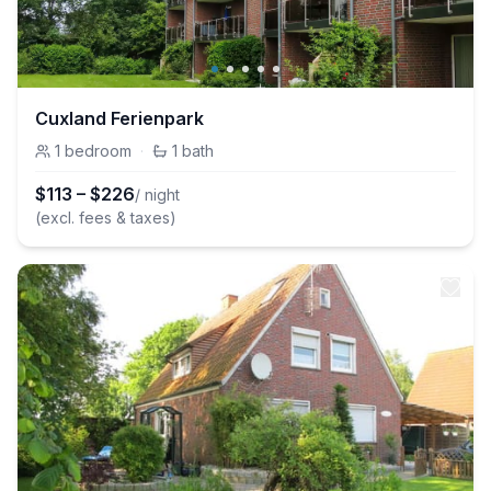
Cuxland Ferienpark
1
bedroom
·
1
bath
$
113
–
$
226
/ night
(excl. fees & taxes)