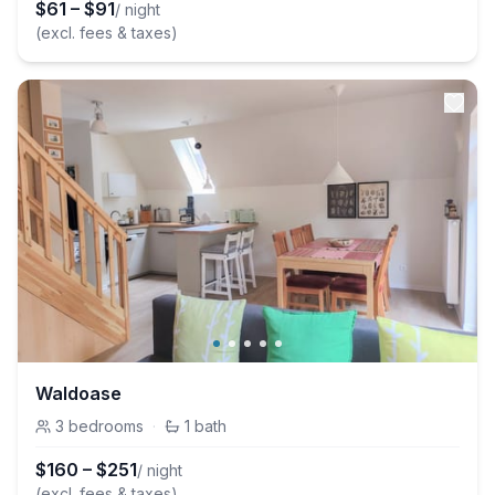
$
61
–
$
91
/ night
(excl. fees & taxes)
Waldoase
3
bedrooms
·
1
bath
$
160
–
$
251
/ night
(excl. fees & taxes)