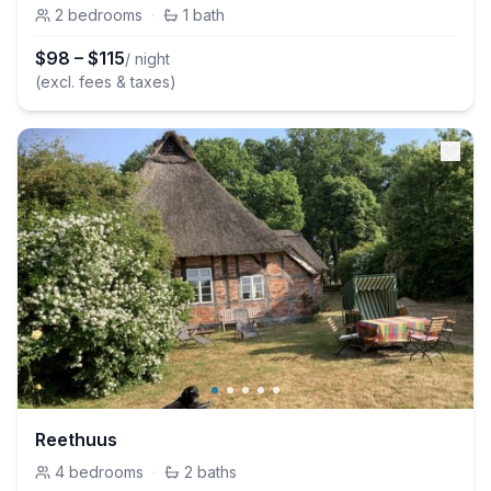
2
bedrooms
·
1
bath
$
98
–
$
115
/ night
(excl. fees & taxes)
Reethuus
4
bedrooms
·
2
baths