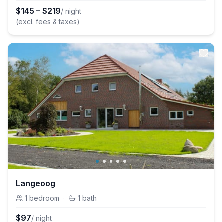
$
145
–
$
219
/ night
(excl. fees & taxes)
Langeoog
1
bedroom
·
1
bath
$
97
/ night