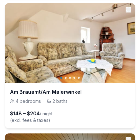
Am Brauamt/Am Malerwinkel
4
bedrooms
·
2
baths
$
148
–
$
204
/ night
(excl. fees & taxes)