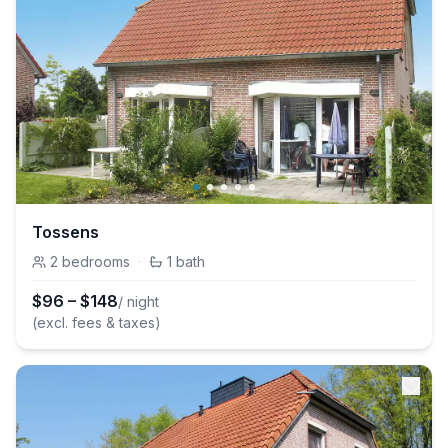
Tossens
2
bedrooms
·
1
bath
$
96
–
$
148
/ night
(excl. fees & taxes)