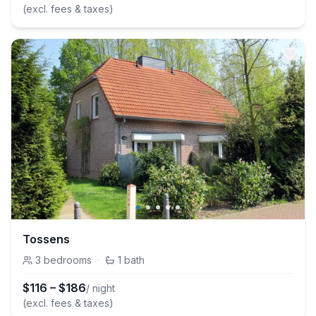
(excl. fees & taxes)
Tossens
3
bedrooms
·
1
bath
$
116
–
$
186
/ night
(excl. fees & taxes)