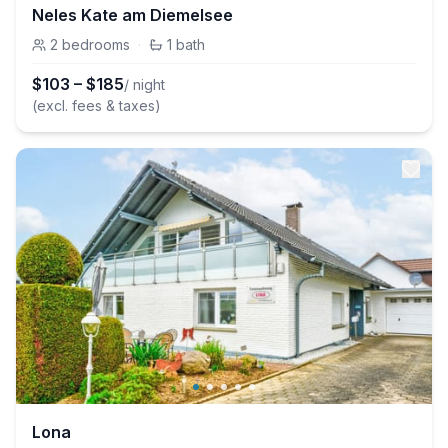
Neles Kate am Diemelsee
2
bedrooms
·
1
bath
$
103
–
$
185
/ night
(excl. fees & taxes)
Lona