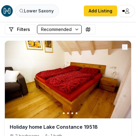
Lower Saxony
Add Listing
Filters
Holiday home Lake Constance 19518
2
bedrooms
·
1
bath