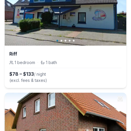
Riff
1
bedroom
·
1
bath
$
78
–
$
133
/ night
(excl. fees & taxes)