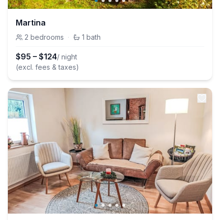
Martina
2
bedrooms
·
1
bath
$
95
–
$
124
/ night
(excl. fees & taxes)