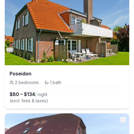
Poseidon
2
bedrooms
·
1
bath
$
80
–
$
134
/ night
(excl. fees & taxes)