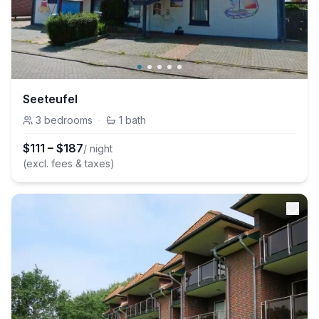
Seeteufel
3
bedrooms
·
1
bath
$
111
–
$
187
/ night
(excl. fees & taxes)