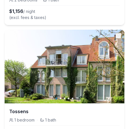
$
1,156
/ night
(excl. fees & taxes)
Tossens
1
bedroom
·
1
bath