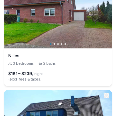
Nilles
3
bedrooms
·
2
baths
$
181
–
$
239
/ night
(excl. fees & taxes)