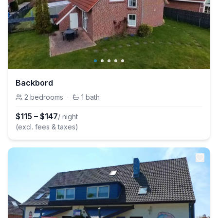
Backbord
2
bedrooms
·
1
bath
$
115
–
$
147
/ night
(excl. fees & taxes)