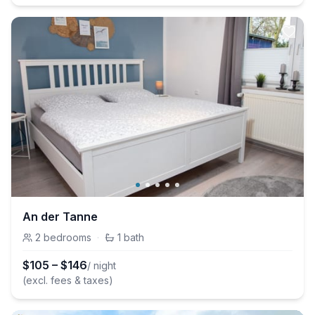
An der Tanne
2
bedrooms
·
1
bath
$
105
–
$
146
/ night
(excl. fees & taxes)