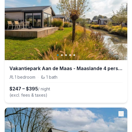
Vakantiepark Aan de Maas - Maaslande 4 personen
1
bedroom
·
1
bath
$
247
–
$
395
/ night
(excl. fees & taxes)