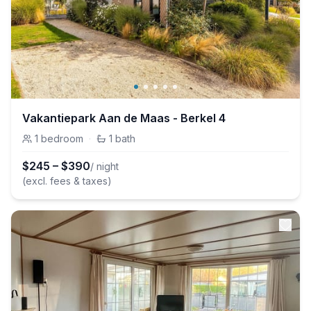
Vakantiepark Aan de Maas - Berkel 4
1
bedroom
·
1
bath
$
245
–
$
390
/ night
(excl. fees & taxes)