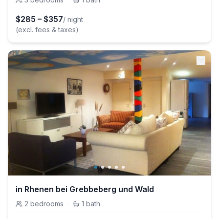
$
285
–
$
357
/ night
(excl. fees & taxes)
in Rhenen bei Grebbeberg und Wald
2
bedrooms
·
1
bath