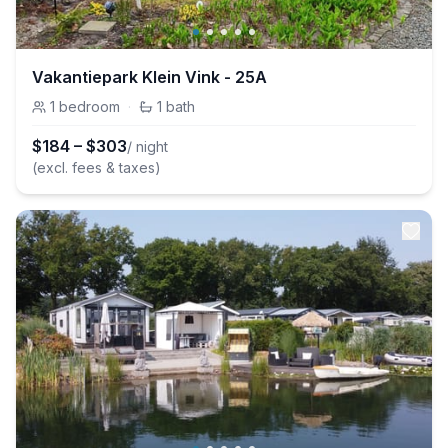
Vakantiepark Klein Vink - 25A
1
bedroom
·
1
bath
$
184
–
$
303
/ night
(excl. fees & taxes)