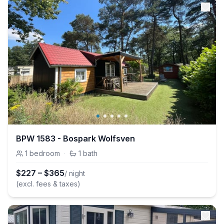
BPW 1583 - Bospark Wolfsven
1
bedroom
·
1
bath
$
227
–
$
365
/ night
(excl. fees & taxes)