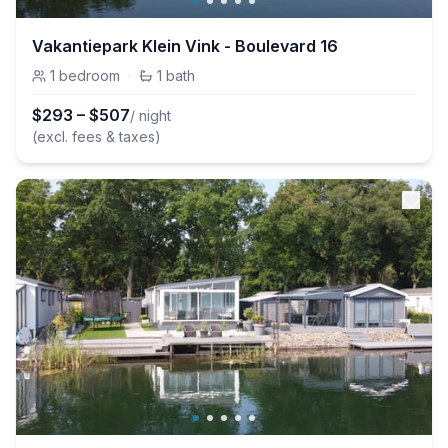
Vakantiepark Klein Vink - Boulevard 16
1
bedroom
·
1
bath
$
293
–
$
507
/ night
(excl. fees & taxes)