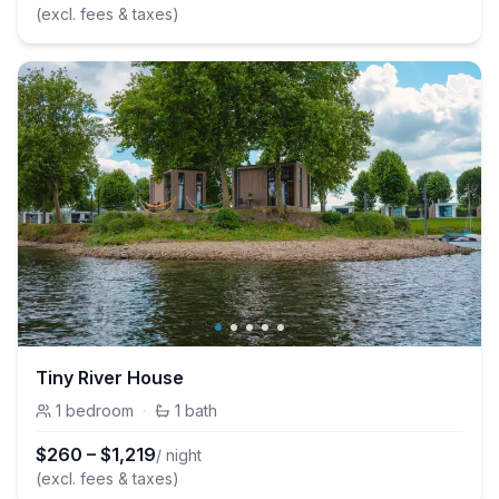
(excl. fees & taxes)
Tiny River House
1
bedroom
·
1
bath
$
260
–
$
1,219
/ night
(excl. fees & taxes)