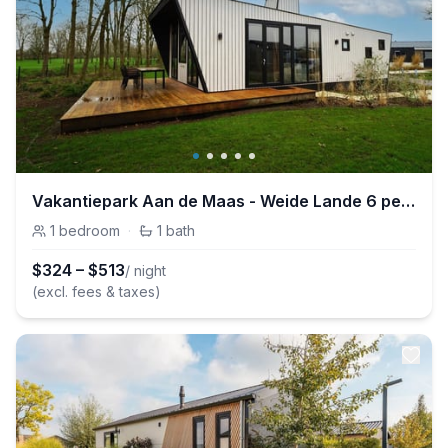
Vakantiepark Aan de Maas - Weide Lande 6 personen
1
bedroom
·
1
bath
$
324
–
$
513
/ night
(excl. fees & taxes)