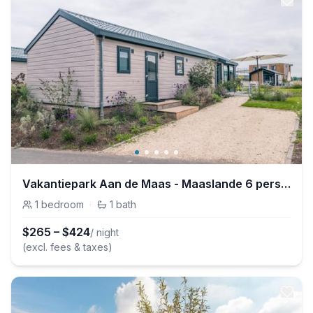
Vakantiepark Aan de Maas - Maaslande 6 personen
1
bedroom
·
1
bath
$
265
–
$
424
/ night
(excl. fees & taxes)