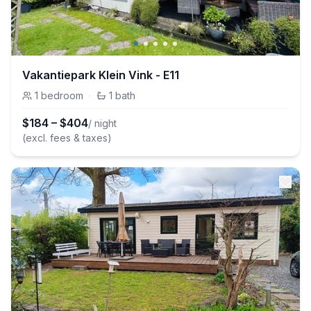
Vakantiepark Klein Vink - E11
1
bedroom
·
1
bath
$
184
–
$
404
/ night
(excl. fees & taxes)