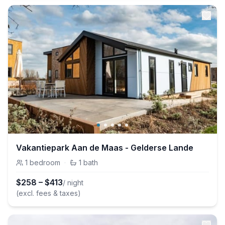
Vakantiepark Aan de Maas - Gelderse Lande
1
bedroom
·
1
bath
$
258
–
$
413
/ night
(excl. fees & taxes)