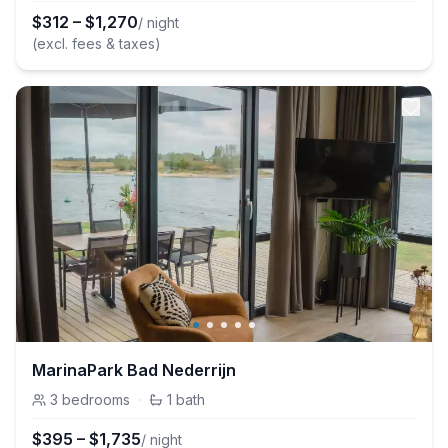
$
312
–
$
1,270
/ night
(excl. fees & taxes)
MarinaPark Bad Nederrijn
3
bedrooms
·
1
bath
$
395
–
$
1,735
/ night