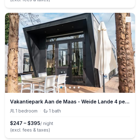
Vakantiepark Aan de Maas - Weide Lande 4 personen
1
bedroom
·
1
bath
$
247
–
$
395
/ night
(excl. fees & taxes)