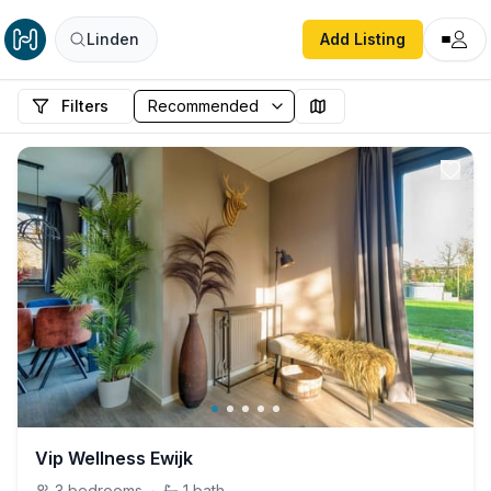
Linden
Add Listing
Filters
Vip Wellness Ewijk
3
bedrooms
·
1
bath