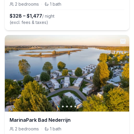
2
bedrooms
·
1
bath
$
328
–
$
1,477
/ night
(excl. fees & taxes)
MarinaPark Bad Nederrijn
2
bedrooms
·
1
bath