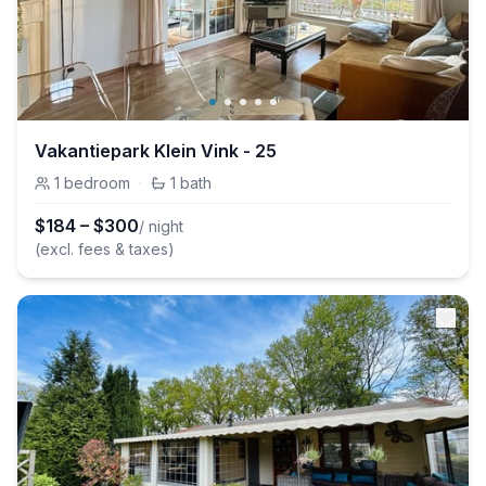
Vakantiepark Klein Vink - 25
1
bedroom
·
1
bath
$
184
–
$
300
/ night
(excl. fees & taxes)