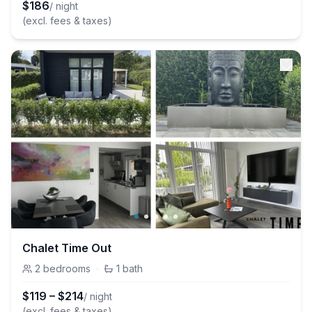
$
186
/ night
(excl. fees & taxes)
Chalet Time Out
2
bedrooms
·
1
bath
$
119
–
$
214
/ night
(excl. fees & taxes)