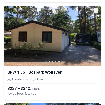
BPW 1155 - Bospark Wolfsven
1
bedroom
·
1
bath
$
227
–
$
340
/ night
(excl. fees & taxes)