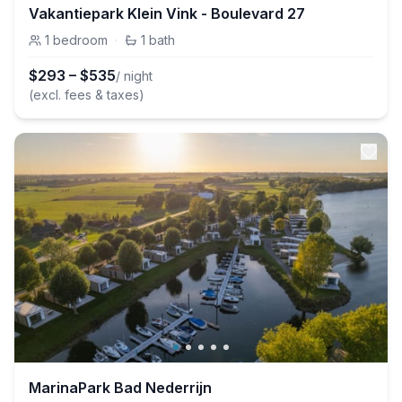
Vakantiepark Klein Vink - Boulevard 27
1
bedroom
·
1
bath
$
293
–
$
535
/ night
(excl. fees & taxes)
MarinaPark Bad Nederrijn