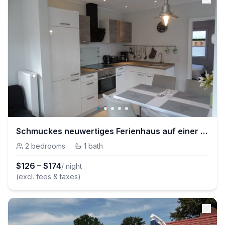
Schmuckes neuwertiges Ferienhaus auf einer kleinen Ferieninsel
2
bedrooms
·
1
bath
$
126
–
$
174
/ night
(excl. fees & taxes)