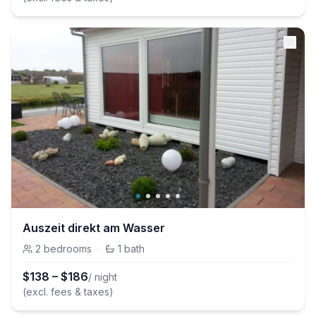
Auszeit direkt am Wasser
2
bedrooms
·
1
bath
$
138
–
$
186
/ night
(excl. fees & taxes)