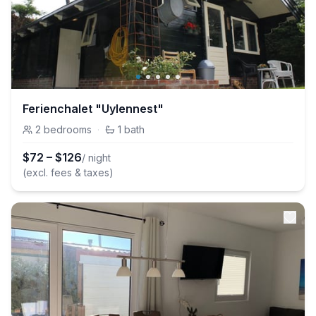
Ferienchalet "Uylennest"
2
bedrooms
·
1
bath
$
72
–
$
126
/ night
(excl. fees & taxes)