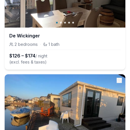
De Wickinger
2
bedrooms
·
1
bath
$
126
–
$
174
/ night
(excl. fees & taxes)