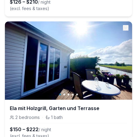
$
126
–
$
210
/ night
(excl. fees & taxes)
Ela mit Holzgrill, Garten und Terrasse
2
bedrooms
·
1
bath
$
150
–
$
222
/ night
(excl. fees & taxes)