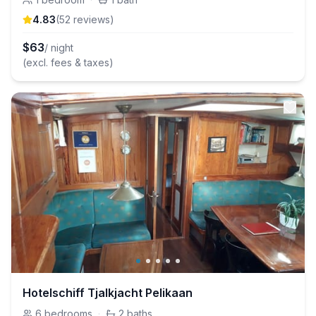
4.83
(
52
review
s
)
$
63
/ night
(excl. fees & taxes)
Hotelschiff Tjalkjacht Pelikaan
6
bedrooms
·
2
baths