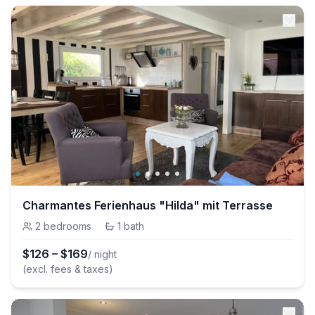
Charmantes Ferienhaus "Hilda" mit Terrasse
2
bedrooms
·
1
bath
$
126
–
$
169
/ night
(excl. fees & taxes)