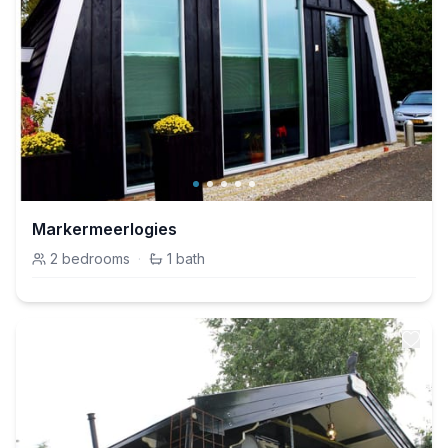
Markermeerlogies
2
bedrooms
·
1
bath