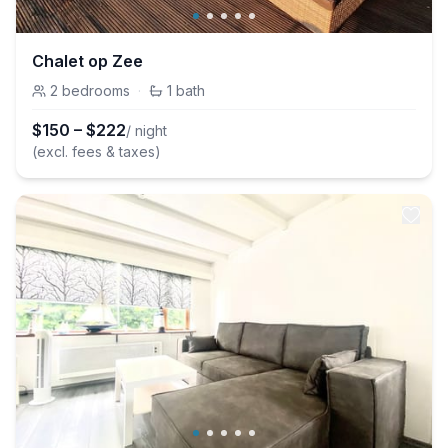
Chalet op Zee
2
bedrooms
·
1
bath
$
150
–
$
222
/ night
(excl. fees & taxes)