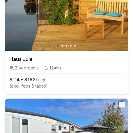
Haus Jule
2
bedrooms
·
1
bath
$
114
–
$
162
/ night
(excl. fees & taxes)