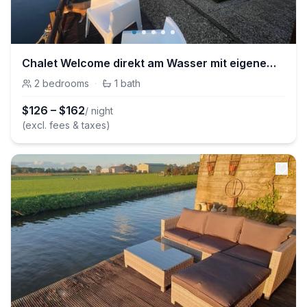
Chalet Welcome direkt am Wasser mit eigenem Steig
2
bedrooms
·
1
bath
$
126
–
$
162
/ night
(excl. fees & taxes)