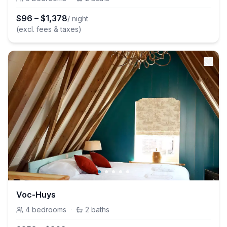
$
96
–
$
1,378
/ night
(excl. fees & taxes)
Voc-Huys
4
bedrooms
·
2
baths