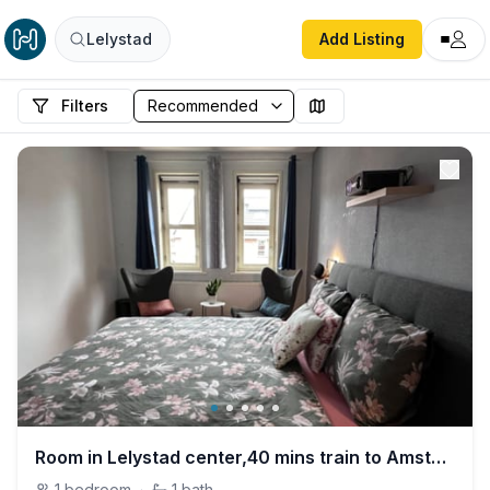
Lelystad
Add Listing
Filters
Room in Lelystad center,40 mins train to Amsterdam
1
bedroom
·
1
bath