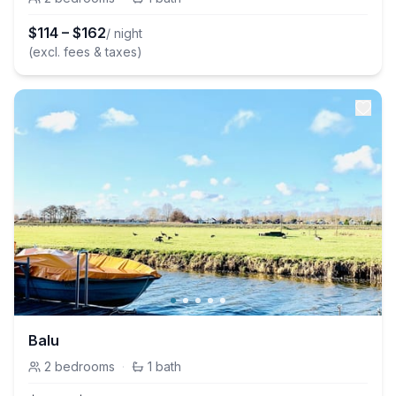
$
114
–
$
162
/ night
(excl. fees & taxes)
Balu
2
bedrooms
·
1
bath