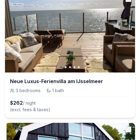
Neue Luxus-Ferienvilla am IJsselmeer
3
bedrooms
·
1
bath
$
262
/ night
(excl. fees & taxes)