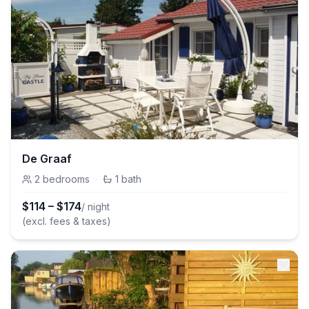
De Graaf
2
bedrooms
·
1
bath
$
114
–
$
174
/ night
(excl. fees & taxes)