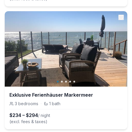
Exklusive Ferienhäuser Markermeer
3
bedrooms
·
1
bath
$
234
–
$
294
/ night
(excl. fees & taxes)