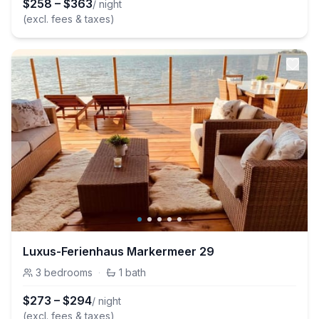
$
258
–
$
363
/ night
(excl. fees & taxes)
Luxus-Ferienhaus Markermeer 29
3
bedrooms
·
1
bath
$
273
–
$
294
/ night
(excl. fees & taxes)