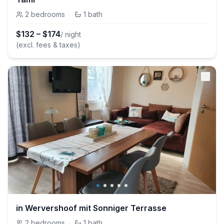
2
bedrooms
·
1
bath
$
132
–
$
174
/ night
(excl. fees & taxes)
in Wervershoof mit Sonniger Terrasse
2
bedrooms
·
1
bath