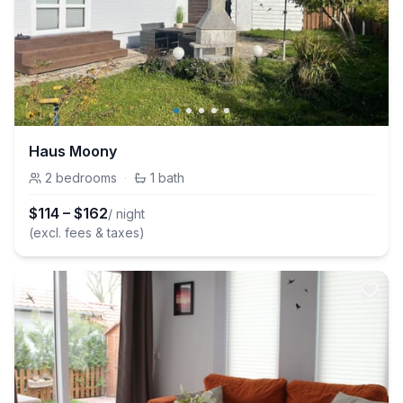
Haus Moony
2
bedrooms
·
1
bath
$
114
–
$
162
/ night
(excl. fees & taxes)