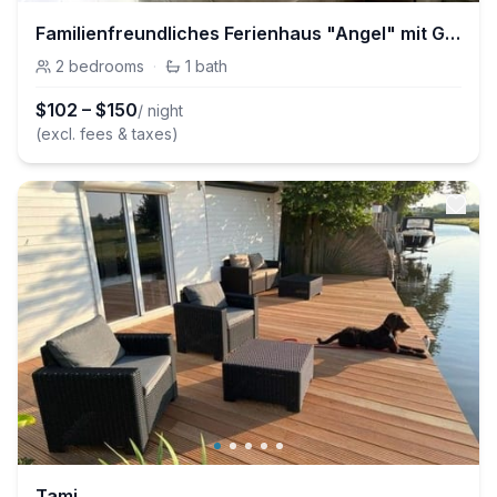
Familienfreundliches Ferienhaus "Angel" mit Garten
2
bedrooms
·
1
bath
$
102
–
$
150
/ night
(excl. fees & taxes)
Tami