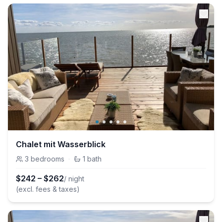
Chalet mit Wasserblick
3
bedrooms
·
1
bath
$
242
–
$
262
/ night
(excl. fees & taxes)